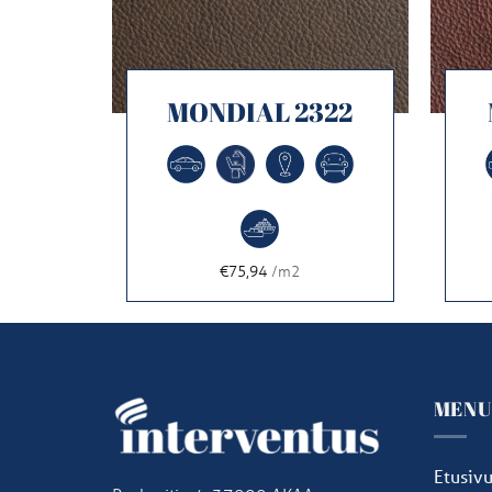
300
MONDIAL 2322
€75,94
/m2
MEN
Etusiv