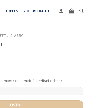
YRITYS
YHTEYSTIEDOT
/
EET
CLASSIC
n
inka monta neliömetriä tarvitset nahkaa
OSTA >