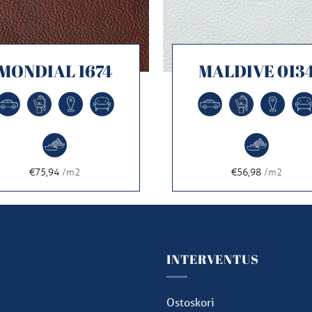
MONDIAL 1674
MALDIVE 013
€75,94
/m2
€56,98
/m2
U
INTERVENTUS
u
Ostoskori