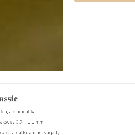
assic
ileä, aniliininahka
aksuus 0,9 – 1,1 mm
romi parkittu, aniliini värjätty