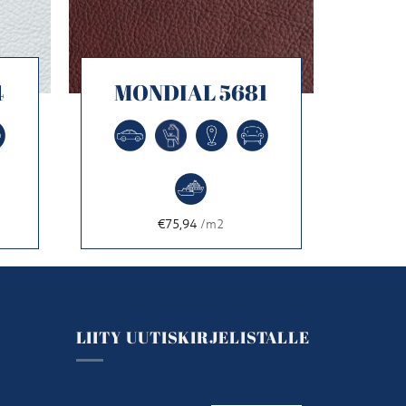
4
MONDIAL 5681
€75,94
/m2
LIITY UUTISKIRJELISTALLE