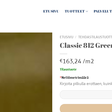
ETUSIVU
TUOTTEET
PALVELUT
/
ETUSIVU
TEHDASTILAUSTUOTT
Classic 812 Gree
163,24
/m2
€
Tilaustuote
*
Neliömetrimäärä
Kirjoita pilkulla erottaen, ku