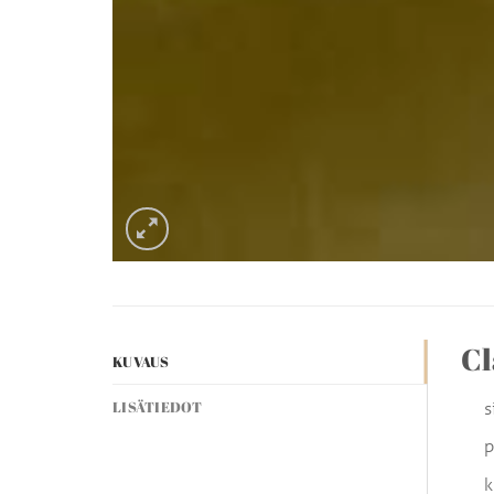
Cl
KUVAUS
s
LISÄTIEDOT
p
k