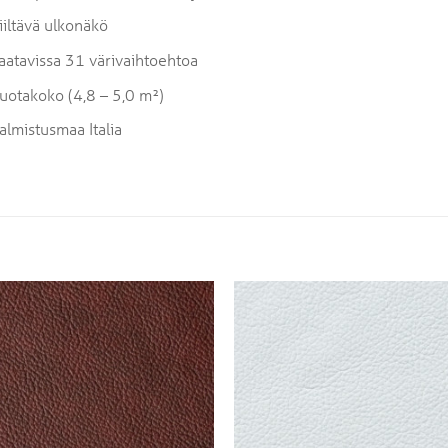
iiltävä ulkonäkö
aatavissa 31 värivaihtoehtoa
uotakoko (4,8 – 5,0 m²)
almistusmaa Italia