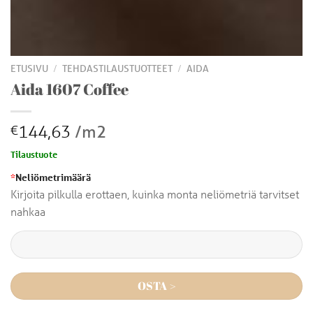
/
/
ETUSIVU
TEHDASTILAUSTUOTTEET
AIDA
Aida 1607 Coffee
144,63
/m2
€
Tilaustuote
*
Neliömetrimäärä
Kirjoita pilkulla erottaen, kuinka monta neliömetriä tarvitset
nahkaa
OSTA >