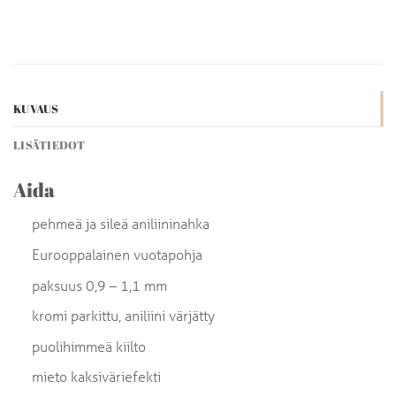
KUVAUS
LISÄTIEDOT
Aida
pehmeä ja sileä aniliininahka
Eurooppalainen vuotapohja
paksuus 0,9 – 1,1 mm
kromi parkittu, aniliini värjätty
puolihimmeä kiilto
mieto kaksiväriefekti